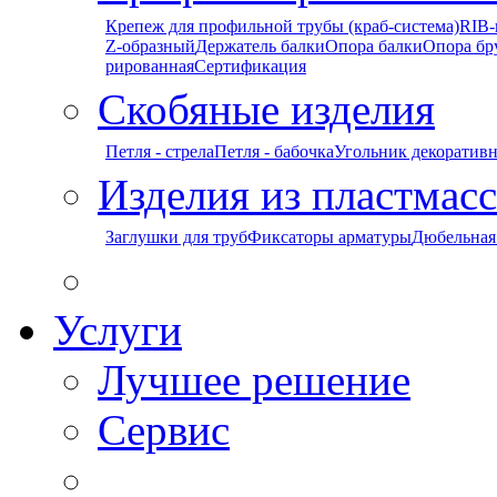
Крепеж для профильной трубы (краб-система)
RIB-
Z-образный
Держатель балки
Опора балки
Опора бр
рированная
Сертификация
Скобяные изделия
Петля - стрела
Петля - бабочка
Угольник декоратив
Изделия из пластмас
Заглушки для труб
Фиксаторы арматуры
Дюбельная
Услуги
Лучшее решение
Сервис