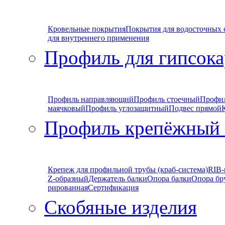
Кровельные покрытия
Покрытия для водосточных 
для внутреннего применения
Профиль для гипсока
Профиль направляющий
Профиль стоечный
Профи
маячковый
Профиль углозащитный
Подвес прямой
Профиль крепёжный
Крепеж для профильной трубы (краб-система)
RIB-
Z-образный
Держатель балки
Опора балки
Опора бр
рированная
Сертификация
Скобяные изделия