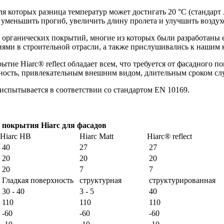
я которых разница температур может достигать 20 °C (стандарт
 уменьшить прогиб, увеличить длину пролета и улучшить возду
 органических покрытий, многие из которых были разработаны 
циями в строительной отрасли, а также прислушивались к нашим
ытие Hiarc® reflect обладает всем, что требуется от фасадного 
ность, привлекательным внешним видом, длительным сроком сл
 испытывается в соответствии со стандартом EN 10169.
 покрытия Hiarc
для фасадов
Hiarc HB
Hiarc Matt
Hiarc® reflect
40
27
27
20
20
20
20
7
7
Гладкая поверхность
структурная
структурированная
30 - 40
3 - 5
40
110
110
110
-60
-60
-60