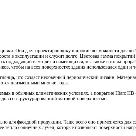
ицовки. Она дает проектировщику широкие возможности для вы
проста в эксплуатации и служит долго. Цветовая гамма покрытий
рать подходящий вам цвет из имеющихся, мы также готовы прораб
ков, чтобы на всех поверхностях здания использовался один и 
 глянца, что создаст необычный периодический дизайн. Материа
яются неизменными многие годы.
уемых в обычных климатических условиях, а покрытие Hiarc HB 
садов со структурированной матовой поверхностью.
льно для фасадной продукции. Чаще всего оно применяется для 
ее тепло солнечных лучей, которые позволяют поверхности наг