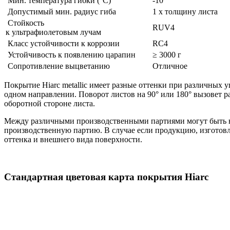
Мин. температура гибки (°C)
-10
Допустимый мин. радиус гиба
1 х толщину листа
Стойкость
RUV4
к ультрафиолетовым лучам
Класс устойчивости к коррозии
RC4
Устойчивость к появлению царапин
≥ 3000 г
Сопротивление выцветанию
Отличное
Покрытие Hiarc metallic имеет разные оттенки при различных у
одном направлении. Поворот листов на 90° или 180° вызовет ра
оборотной стороне листа.
Между различными производственными партиями могут быть неб
производственную партию. В случае если продукцию, изготовле
оттенка и внешнего вида поверхности.
Стандартная цветовая карта покрытия Hiarc