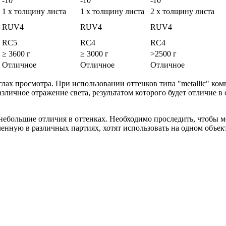
-10
-10
-10
1 х толщину листа
1 х толщину листа
2 х толщину листа
RUV4
RUV4
RUV4
RC5
RC4
RC4
≥ 3600 г
≥ 3000 г
>2500 г
Отличное
Отличное
Отличное
глах просмотра. При использовании оттенков типа "metallic" ко
зличное отражение света, результатом которого будет отличие в
ольшие отличия в оттенках. Необходимо проследить, чтобы мет
нную в различных партиях, хотят использовать на одном объект