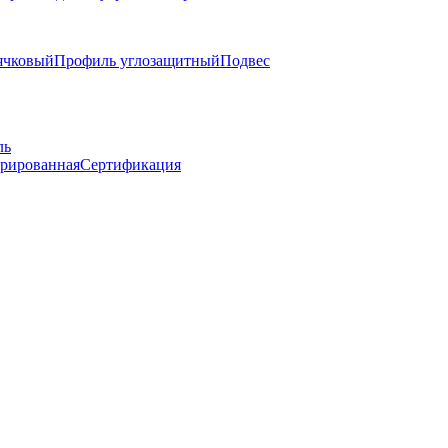
ячковый
Профиль углозащитный
Подвес
ль
-рированная
Сертификация