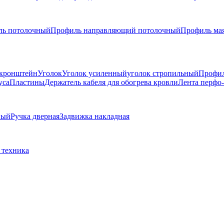
ль потолочный
Профиль направляющий потолочный
Профиль ма
кронштейн
Уголок
Уголок усиленный
уголок стропильный
Профи
уса
Пластины
Держатель кабеля для обогрева кровли
Лента перфо
ный
Ручка дверная
Задвижка накладная
 техника