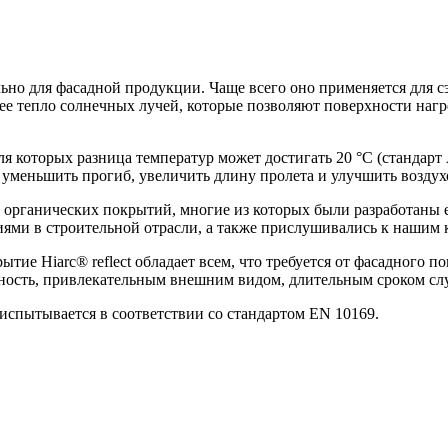
льно для фасадной продукции. Чаще всего оно применяется для 
ее тепло солнечных лучей, которые позволяют поверхности наг
я которых разница температур может достигать 20 °C (стандарт
 уменьшить прогиб, увеличить длину пролета и улучшить возду
 органических покрытий, многие из которых были разработаны 
циями в строительной отрасли, а также прислушивались к нашим
ытие Hiarc® reflect обладает всем, что требуется от фасадного 
ность, привлекательным внешним видом, длительным сроком сл
 испытывается в соответствии со стандартом EN 10169.