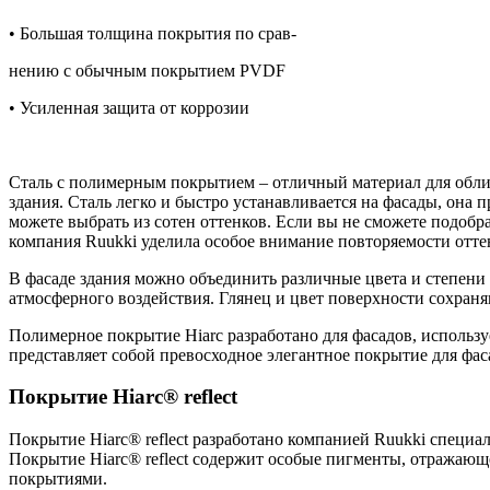
• Большая толщина покрытия по срав-
нению с обычным покрытием PVDF
• Усиленная защита от коррозии
Сталь с полимерным покрытием – отличный материал для обл
здания. Сталь легко и быстро устанавливается на фасады, она 
можете выбрать из сотен оттенков. Если вы не сможете подоб
компания Ruukki уделила особое внимание повторяемости оттен
В фасаде здания можно объединить различные цвета и степени
атмосферного воздействия. Глянец и цвет поверхности сохран
Полимерное покрытие Hiarc разработано для фасадов, использ
представляет собой превосходное элегантное покрытие для фа
Покрытие Hiarc® reflect
Покрытие Hiarc® reflect разработано компанией Ruukki специа
Покрытие Hiarc® reflect содержит особые пигменты, отражающ
покрытиями.