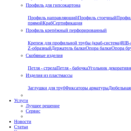
Профиль для гипсокартона
Профиль направляющий
Профиль стоечный
Профи
прямой
Краб
Сертификация
Профиль крепёжный перфорированный
Крепеж для профильной трубы (краб-система)
RIB-
Z-образный
Держатель балки
Опора балки
Опора бр
Скобяные изделия
Петля - стрела
Петля - бабочка
Угольник декоратив
Изделия из пластмассы
Заглушки для труб
Фиксаторы арматуры
Дюбельная
Услуги
Лучшее решение
Сервис
Новости
Статьи