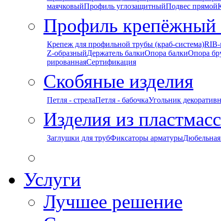
маячковый
Профиль углозащитный
Подвес прямой
Профиль крепёжный
Крепеж для профильной трубы (краб-система)
RIB-
Z-образный
Держатель балки
Опора балки
Опора бр
рированная
Сертификация
Скобяные изделия
Петля - стрела
Петля - бабочка
Угольник декоратив
Изделия из пластмас
Заглушки для труб
Фиксаторы арматуры
Дюбельная
Услуги
Лучшее решение