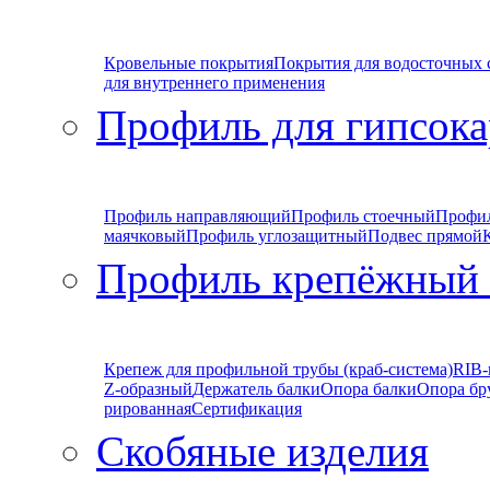
Кровельные покрытия
Покрытия для водосточных 
для внутреннего применения
Профиль для гипсока
Профиль направляющий
Профиль стоечный
Профи
маячковый
Профиль углозащитный
Подвес прямой
Профиль крепёжный
Крепеж для профильной трубы (краб-система)
RIB-
Z-образный
Держатель балки
Опора балки
Опора бр
рированная
Сертификация
Скобяные изделия