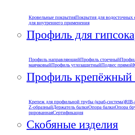
Кровельные покрытия
Покрытия для водосточных 
для внутреннего применения
Профиль для гипсока
Профиль направляющий
Профиль стоечный
Профи
маячковый
Профиль углозащитный
Подвес прямой
Профиль крепёжный
Крепеж для профильной трубы (краб-система)
RIB-
Z-образный
Держатель балки
Опора балки
Опора бр
рированная
Сертификация
Скобяные изделия