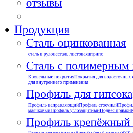
отзывы
Продукция
Сталь оцинкованная
сталь в рулоне
сталь листовая
штрипс
Сталь с полимерным
Кровельные покрытия
Покрытия для водосточных 
для внутреннего применения
Профиль для гипсока
Профиль направляющий
Профиль стоечный
Профи
маячковый
Профиль углозащитный
Подвес прямой
Профиль крепёжный