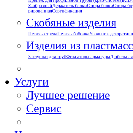
Крепеж для профильной трубы (краб-система)
RIB-
Z-образный
Держатель балки
Опора балки
Опора бр
рированная
Сертификация
Скобяные изделия
Петля - стрела
Петля - бабочка
Угольник декоратив
Изделия из пластмас
Заглушки для труб
Фиксаторы арматуры
Дюбельная
Услуги
Лучшее решение
Сервис